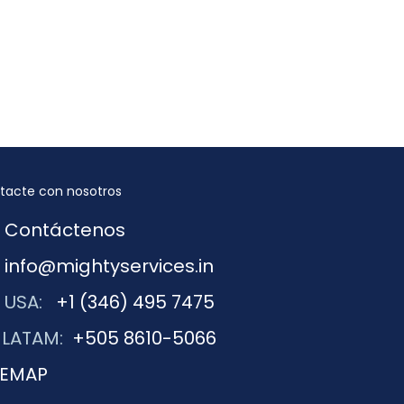
tacte con nosotros
Contáctenos
info@mightyservices.in
USA:
+1 (346) 495 7475
LATAM:
+505 8610-5066
TEMAP