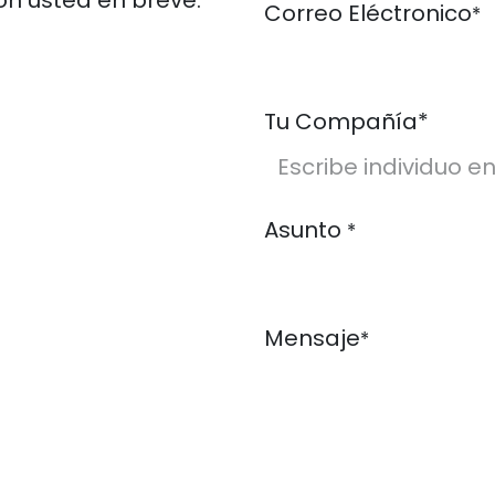
n usted en breve.
Correo Eléctronico
*
Tu Compañía*
Asunto
*
Mensaje
*