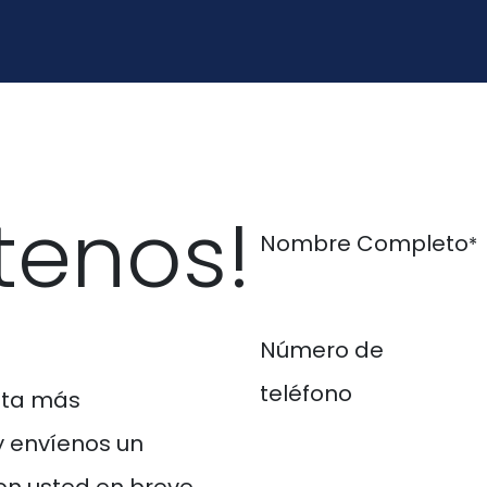
o
Acerca de Nosotros
Nuestros Servicios
Contáctenos
tenos!
Nombre Completo
*
Número de
teléfono
ita más
y envíenos un