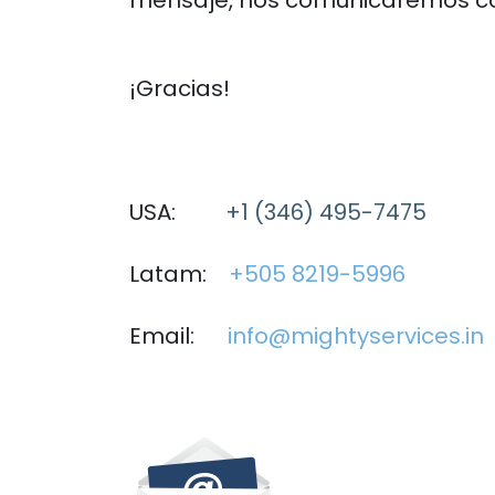
mensaje, nos comunicaremos co
¡Gracias!
USA:
+1 (346) 495-7475
Latam:
+505 8219-5996
Email:
info@mightyservices.in