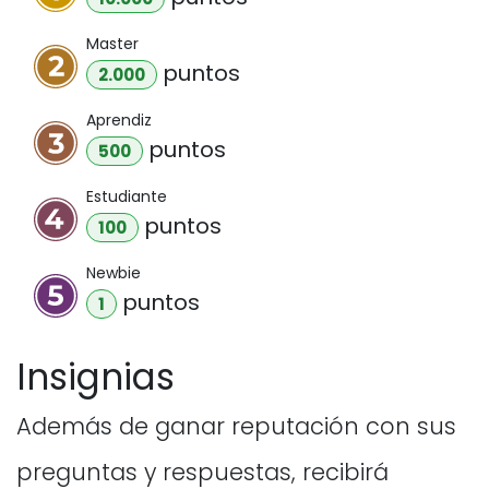
Master
punto
s
2.000
Aprendiz
punto
s
500
Estudiante
punto
s
100
Newbie
punto
s
1
Insignias
Además de ganar reputación con sus
preguntas y respuestas, recibirá