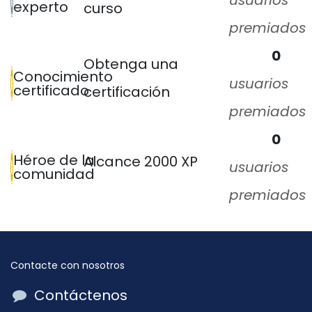
usuarios
experto
curso
premiados
0
Obtenga una
Conocimiento
usuarios
certificado
certificación
premiados
0
Héroe de la
Alcance 2000 XP
usuarios
comunidad
premiados
Contacte con nosotros
Contáctenos